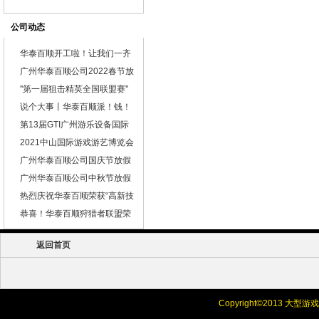
公司动态
华泰百顺开工啦！让我们一齐
迎战2022！
广州华泰百顺公司2022春节放
假通知
''第一届狙击精英全国联盟赛''
公布获奖名单
说个大事丨华泰百顺派！钱！
啦！
第13届GTI广州游乐设备国际
产业展 精彩瞬间回顾
2021中山国际游戏游艺博览会
精彩瞬间回顾
广州华泰百顺公司国庆节放假
通知
广州华泰百顺公司中秋节放假
通知
热烈庆祝华泰百顺荣获“高新技
术企业”证书
恭喜！华泰百顺狩猎者联盟荣
获游戏产业年会金钻榜最受欢
返回首页
迎游戏机
Copyright©
2013 大型