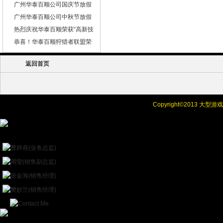
精彩瞬间回顾
广州华泰百顺公司国庆节放假
通知
广州华泰百顺公司中秋节放假
通知
热烈庆祝华泰百顺荣获“高新技
术企业”证书
恭喜！华泰百顺狩猎者联盟荣
获游戏产业年会金钻榜最受欢
返回首页
迎游戏机
Copyright©
2013 大型
Online Chat