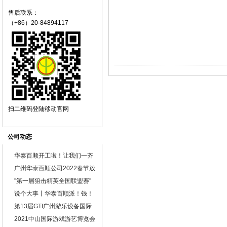
售后联系：
（+86）20-84894117
扫二维码登陆移动官网
公司动态
华泰百顺开工啦！让我们一齐
迎战2022！
广州华泰百顺公司2022春节放
假通知
''第一届狙击精英全国联盟赛''
公布获奖名单
说个大事丨华泰百顺派！钱！
啦！
第13届GTI广州游乐设备国际
产业展 精彩瞬间回顾
2021中山国际游戏游艺博览会