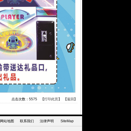
点击次数：
5575
【
打印此页
】 【
返回
】
网站地图
联系我们
法律声明
SiteMap