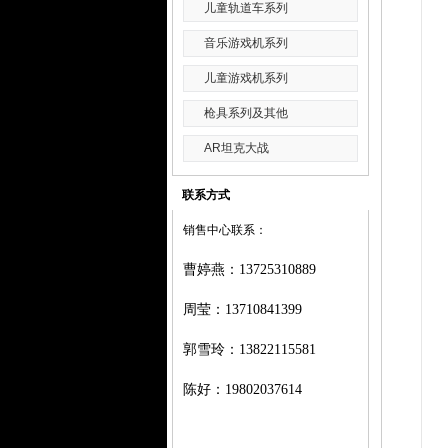
儿童轨道车系列
音乐游戏机系列
儿童游戏机系列
枪具系列及其他
AR坦克大战
联系方式
销售中心联系：
曹婷燕
：
13725310889
周莹：
13710841399
郭雪玲：
13822115581
陈好：
19802037614