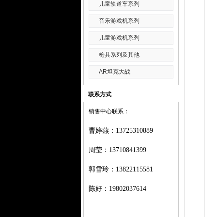
儿童轨道车系列
音乐游戏机系列
儿童游戏机系列
枪具系列及其他
AR坦克大战
联系方式
销售中心联系：
曹婷燕
：
13725310889
周莹：
13710841399
郭雪玲：
13822115581
陈好：
19802037614