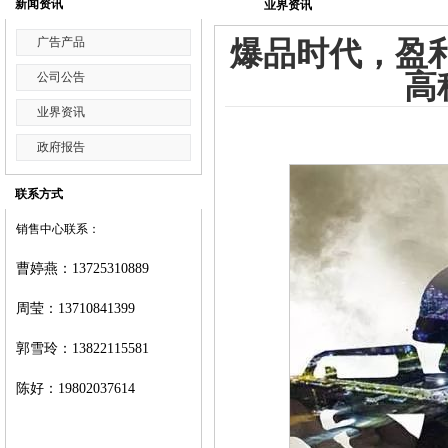
新闻资讯
业界资讯
广告产品
爆品时代，盈
高
公司公告
业界资讯
政府报告
联系方式
销售中心联系：
曹婷燕
：
13725310889
周莹：
13710841399
郭雪玲：
13822115581
陈好：
19802037614