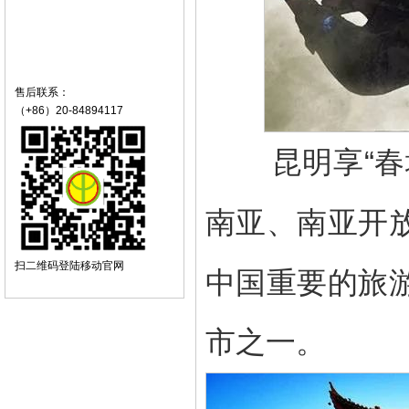
售后联系：
（+86）20-84894117
春
昆明享“
南亚
南亚
、
开
扫二维码登陆移动官网
旅
中国重要的
市之一。