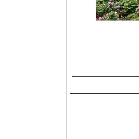
———————
———————