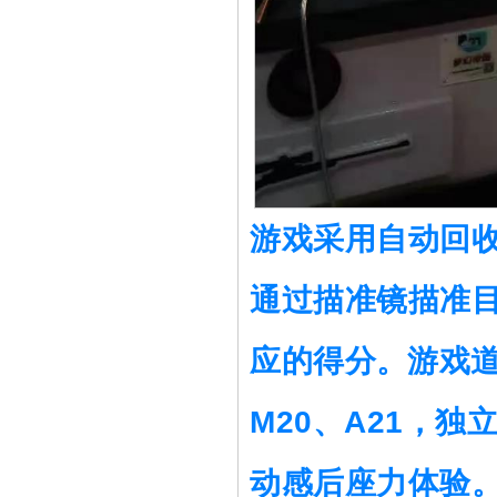
游戏采用自动回
通过描准镜描准
应的得分
。
游戏
M20、A21，
动感后座力体验