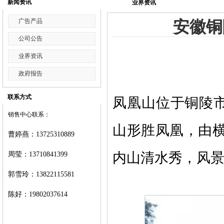
新闻资讯
业界资讯
广告产品
安徽铜
公司公告
业界资讯
政府报告
联系方式
凤凰山位于铜陵市
销售中心联系：
山形胜凤凰，由
曹婷燕
：
13725310889
内山清水秀，风
周莹：
13710841399
郭雪玲：
13822115581
陈好：
19802037614